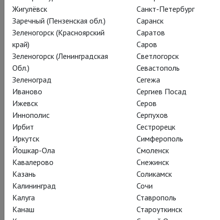
Жигулёвск
Санкт-Петербург
Гертруде на бокал вина
Заречный (Пензенская обл.)
Саранск
Зеленогорск (Красноярский
Саратов
ПОДАРИТЬ
край)
Саров
Зеленогорск (Ленинградская
Светлогорск
Обл.)
Севастополь
Зеленоград
Сегежа
Иваново
Сергиев Посад
Ижевск
Серов
Иннополис
Серпухов
Ирбит
Сестрорецк
Иркутск
Симферополь
Йошкар-Ола
Смоленск
Кавалерово
Снежинск
Казань
Соликамск
Калининград
Сочи
Калуга
Ставрополь
Канаш
Староуткинск