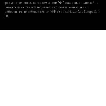
предусмотренных законодательством РФ. Проведение платежей по
банковским картам осуществляется в строгом соответствии с
требованиями платёжных систем МИР, Visa Int., MasterCard Europe Sprl,
JCB.