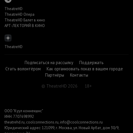
TheatreHD
TheatreHD Опера
TheatreHD Балет в кино
АРТ-ЛЕКТОРИЙ В КИНО
TheatreHD
Подписаться на рассылку
Поддержать
Стать волонтёром
Как организовать показ в вашем городе
Партнёры
Контакты
© TheatreHD 2026
18+
ООО "Куул коннекшнс"
ИНН: 7707698992
theatrehd.ru
,
coolconnections.ru
,
info@coolconnections.ru
Юридический адрес: 121099, г. Москва, ул. Новый Арбат, дом 30/9,