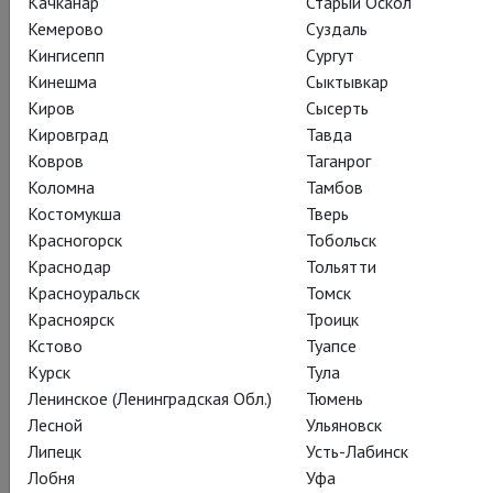
Качканар
Старый Оскол
Кемерово
Суздаль
Кингисепп
Сургут
Кинешма
Сыктывкар
Киров
Сысерть
Генриху VIII на психотерапию
Кировград
Тавда
Ковров
Таганрог
ПОДАРИТЬ
Коломна
Тамбов
Костомукша
Тверь
Красногорск
Тобольск
Краснодар
Тольятти
Красноуральск
Томск
Красноярск
Троицк
Кстово
Туапсе
Курск
Тула
Ленинское (Ленинградская Обл.)
Тюмень
Лесной
Ульяновск
Липецк
Усть-Лабинск
Лобня
Уфа