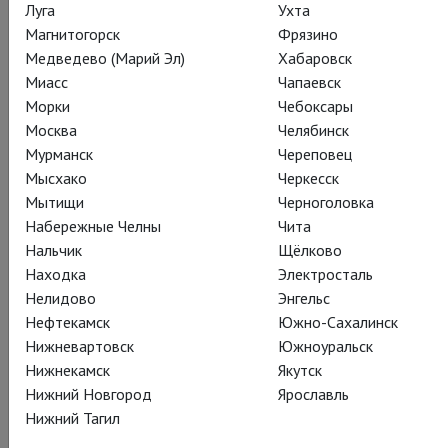
Луга
Ухта
Магнитогорск
Фрязино
Медведево (Марий Эл)
Хабаровск
Миасс
Чапаевск
Морки
Чебоксары
Москва
Челябинск
Мурманск
Череповец
Мысхако
Черкесск
Леди Макбет на санитайзер
Мытищи
Черноголовка
Набережные Челны
Чита
ПОДАРИТЬ
Нальчик
Щёлково
Находка
Электросталь
Нелидово
Энгельс
*
получатель вашей поддержки - проект TheatreHD, часть арт-
Нефтекамск
Южно-Сахалинск
объединения CoolConnections, которое и будет отображаться как
Нижневартовск
Южноуральск
получатель вашего перевода.
Нижнекамск
Якутск
Нижний Новгород
Ярославль
Нижний Тагил
Последние подарки