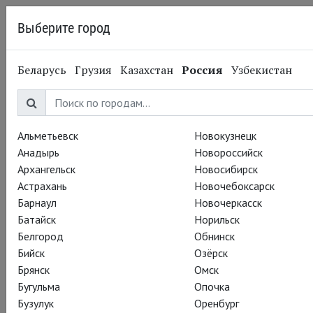
Выберите город
Рязань
Беларусь
Грузия
Казахстан
Россия
Узбекистан
Поддержать TheatreHD
Альметьевск
Новокузнецк
Друзья, многие из вас задавали вопрос, как можно
Анадырь
Новороссийск
нам помочь. Мы очень тронуты! Спасибо!
Архангельск
Новосибирск
Астрахань
Новочебоксарск
Наша команда не унывает, продолжает работать в
Барнаул
Новочеркасск
непростые для проекта и кинотеатров времена и
Батайск
Норильск
радовать вас качественным и интересным
Белгород
Обнинск
контентом.
Бийск
Озёрск
Брянск
Омск
Для тех, кто хочет поддержать проект TheatreHD,
Бугульма
Опочка
теперь есть волшебная кнопка и шекспировские
Бузулук
Оренбург