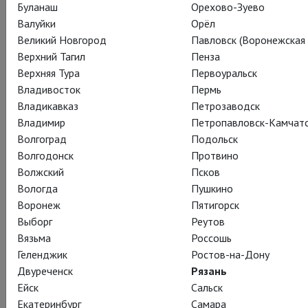
*
персонажи – выбирайте, кому помочь
.
Буланаш
Орехово-Зуево
Валуйки
Орёл
Великий Новгород
Павловск (Воронежская 
Верхний Тагил
Пенза
Верхняя Тура
Первоуральск
Владивосток
Пермь
Владикавказ
Петрозаводск
Владимир
Петропавловск-Камчат
Волгоград
Подольск
Волгодонск
Протвино
Волжский
Псков
Вологда
Пушкино
Воронеж
Пятигорск
Выборг
Реутов
Вязьма
Россошь
Геленджик
Ростов-на-Дону
Двуреченск
Рязань
Ейск
Сальск
Екатеринбург
Самара